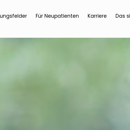
ungsfelder
Für Neupatienten
Karriere
Das s