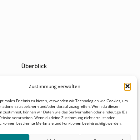
Überblick
Behandlungsfelder
Zustimmung verwalten
r
optimales Erlebnis zu bieten, verwenden wir Technologien wie Cookies, um
Karriere
mationen zu speichern und/oder darauf zuzugreifen. Wenn du diesen
r
n zustimmst, können wir Daten wie das Surfverhalten oder eindeutige IDs
Website verarbeiten. Wenn du deine Zustimmung nicht erteilst oder
Kontakt & Anfahrt
t, können bestimmte Merkmale und Funktionen beeinträchtigt werden.