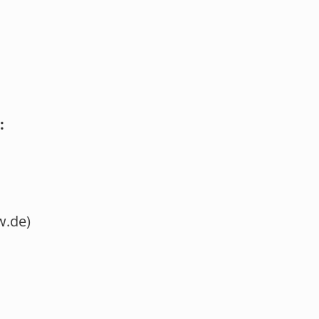
:
w.de)