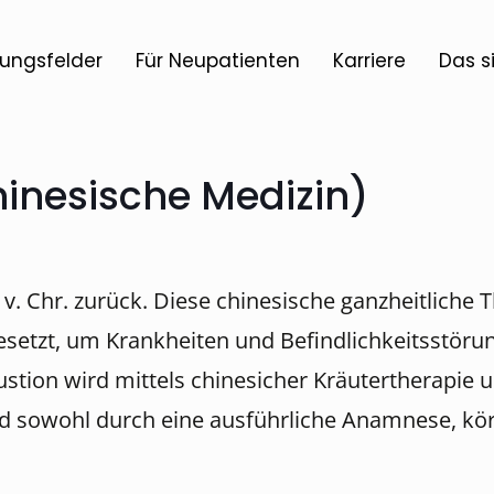
ungsfelder
Für Neupatienten
Karriere
Das s
hinesische Medizin)
. Chr. zurück. Diese chinesische ganzheitliche T
esetzt, um Krankheiten und Befindlichkeitsstöru
tion wird mittels chinesicher Kräutertherapie
ird sowohl durch eine ausführliche Anamnese, kö