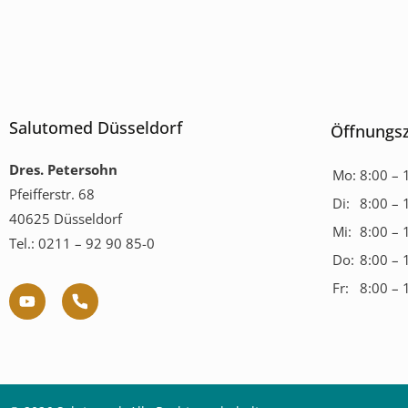
Salutomed Düsseldorf
Öffnungsz
Dres. Petersohn
Mo:
8:00 – 
Pfeifferstr. 68
Di:
8:00 – 
40625 Düsseldorf
Mi:
8:00 – 
Tel.: 0211 – 92 90 85-0
Do:
8:00 – 
Fr:
8:00 – 