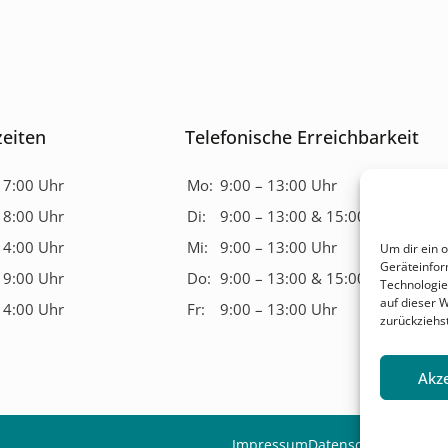
eiten
Telefonische Erreichbarkeit
17:00 Uhr
Mo:
9:00 – 13:00 Uhr
18:00 Uhr
Di:
9:00 – 13:00 & 15:00 – 17:00 Uh
14:00 Uhr
Mi:
9:00 – 13:00 Uhr
Um dir ein 
Geräteinfor
19:00 Uhr
Do:
9:00 – 13:00 & 15:00 – 17:00 Uh
Technologie
auf dieser 
14:00 Uhr
Fr:
9:00 – 13:00 Uhr
zurückziehs
Akz
Impressum
Datenschutz
Cookie E