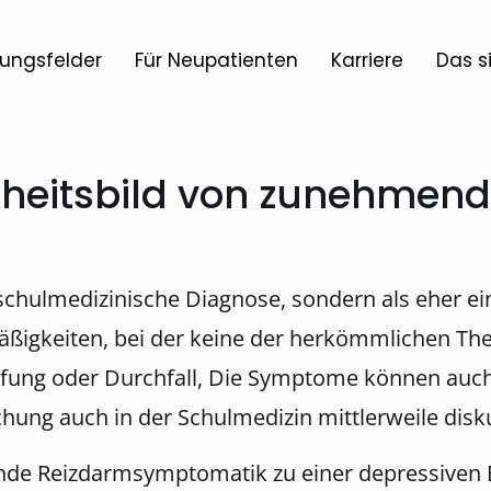
ungsfelder
Für Neupatienten
Karriere
Das s
kheitsbild von zunehmen
he schulmedizinische Diagnose, sondern als eher
igkeiten, bei der keine der herkömmlichen Ther
pfung oder Durchfall, Die Symptome können auch
ng auch in der Schulmedizin mittlerweile disku
de Reizdarmsymptomatik zu einer depressiven 