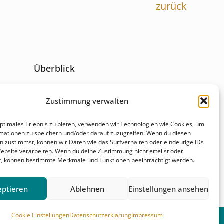
zurück
Überblick
Behandlungsfelder
Zustimmung verwalten
r
optimales Erlebnis zu bieten, verwenden wir Technologien wie Cookies, um
Karriere
mationen zu speichern und/oder darauf zuzugreifen. Wenn du diesen
r
n zustimmst, können wir Daten wie das Surfverhalten oder eindeutige IDs
Website verarbeiten. Wenn du deine Zustimmung nicht erteilst oder
Kontakt & Anfahrt
t, können bestimmte Merkmale und Funktionen beeinträchtigt werden.
eptieren
Ablehnen
Einstellungen ansehen
Cookie Einstellungen
Datenschutzerklärung
Impressum
instellungen
Haftungsausschluss