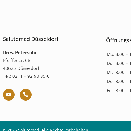
Salutomed Düsseldorf
Öffnungsz
Dres. Petersohn
Mo:
8:00 – 
Pfeifferstr. 68
Di:
8:00 – 
40625 Düsseldorf
Mi:
8:00 – 
Tel.: 0211 – 92 90 85-0
Do:
8:00 – 
Fr:
8:00 – 
© 2026 Salutomed. Alle Rechte vorbehalten.