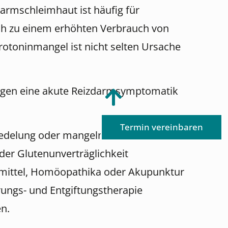
armschleimhaut ist häufig für
ch zu einem erhöhten Verbrauch von
rotoninmangel ist nicht selten Ursache
ungen eine akute Reizdarmsymptomatik
Termin vereinbaren
siedelung oder mangelnde
er Glutenunverträglichkeit
lmittel, Homöopathika oder Akupunktur
erungs- und Entgiftungstherapie
en.