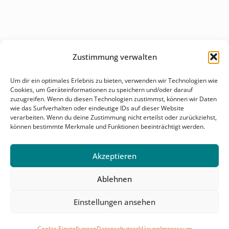
Zustimmung verwalten
Überblick
Um dir ein optimales Erlebnis zu bieten, verwenden wir Technologien wie
Cookies, um Geräteinformationen zu speichern und/oder darauf
Behandlungsfelder
zuzugreifen. Wenn du diesen Technologien zustimmst, können wir Daten
wie das Surfverhalten oder eindeutige IDs auf dieser Website
Karriere
verarbeiten. Wenn du deine Zustimmung nicht erteilst oder zurückziehst,
können bestimmte Merkmale und Funktionen beeinträchtigt werden.
Kontakt & Anfahrt
Akzeptieren
Ablehnen
Einstellungen ansehen
© 2026 Salutomed. Alle Rechte vorbehalten.
Impressum
Datenschutz
Cookie Einstellungen
Cookie Einstellungen
Datenschutzerklärung
Impressum