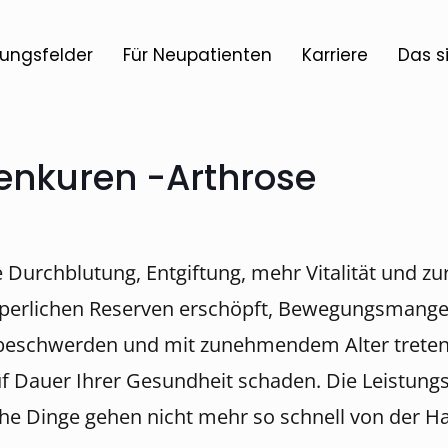
ungsfelder
Für Neupatienten
Karriere
Das s
zenkuren -Arthrose
e Durchblutung, Entgiftung, mehr Vitalität und z
rperlichen Reserven erschöpft, Bewegungsmange
nkbeschwerden und mit zunehmendem Alter trete
uf Dauer Ihrer Gesundheit schaden. Die Leistung
iche Dinge gehen nicht mehr so schnell von der 