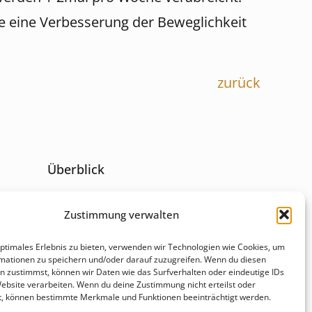
e eine Verbesserung der Beweglichkeit
zurück
Überblick
Behandlungsfelder
Zustimmung verwalten
r
optimales Erlebnis zu bieten, verwenden wir Technologien wie Cookies, um
Karriere
mationen zu speichern und/oder darauf zuzugreifen. Wenn du diesen
r
n zustimmst, können wir Daten wie das Surfverhalten oder eindeutige IDs
Website verarbeiten. Wenn du deine Zustimmung nicht erteilst oder
Kontakt & Anfahrt
t, können bestimmte Merkmale und Funktionen beeinträchtigt werden.