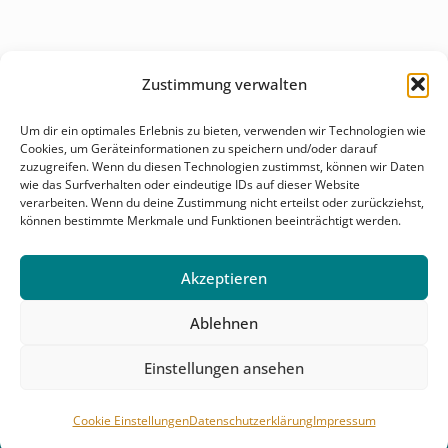
Zustimmung verwalten
Überblick
Um dir ein optimales Erlebnis zu bieten, verwenden wir Technologien wie
Cookies, um Geräteinformationen zu speichern und/oder darauf
Behandlungsfelder
zuzugreifen. Wenn du diesen Technologien zustimmst, können wir Daten
wie das Surfverhalten oder eindeutige IDs auf dieser Website
Karriere
verarbeiten. Wenn du deine Zustimmung nicht erteilst oder zurückziehst,
können bestimmte Merkmale und Funktionen beeinträchtigt werden.
Kontakt & Anfahrt
Akzeptieren
Ablehnen
Einstellungen ansehen
© 2026 Salutomed. Alle Rechte vorbehalten.
Impressum
Datenschutz
Cookie Einstellungen
Cookie Einstellungen
Datenschutzerklärung
Impressum
Haftungsausschluss