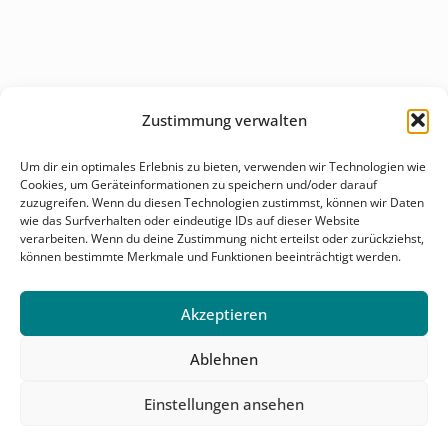
Zustimmung verwalten
Überblick
Um dir ein optimales Erlebnis zu bieten, verwenden wir Technologien wie
Cookies, um Geräteinformationen zu speichern und/oder darauf
Behandlungsfelder
zuzugreifen. Wenn du diesen Technologien zustimmst, können wir Daten
wie das Surfverhalten oder eindeutige IDs auf dieser Website
Karriere
verarbeiten. Wenn du deine Zustimmung nicht erteilst oder zurückziehst,
können bestimmte Merkmale und Funktionen beeinträchtigt werden.
Kontakt & Anfahrt
Akzeptieren
Ablehnen
Einstellungen ansehen
© 2026 Salutomed. Alle Rechte vorbehalten.
Impressum
Datenschutz
Cookie Einstellungen